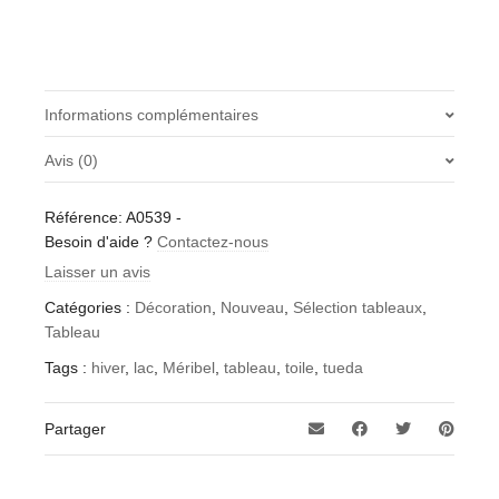
Informations complémentaires
Avis (0)
Dimensions
40 × 30 cm
Il n’y a pas encore d’avis.
Référence:
A0539
-
Soyez le premier à laisser votre avis sur “Tableau “Lac de
Besoin d'aide ?
Contactez-nous
Tueda Hiver””
Laisser un avis
Vous devez être
connecté
pour publier un avis.
Catégories :
Décoration
,
Nouveau
,
Sélection tableaux
,
Tableau
Tags :
hiver
,
lac
,
Méribel
,
tableau
,
toile
,
tueda
Partager