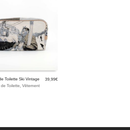
e Toilette Ski Vintage
39,99
€
de Toilette
,
Vêtement
ER AU PANIER