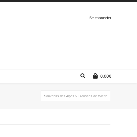
Se connecter
0,00
€
Souvenirs des Alpes
>
Trousses de toilette